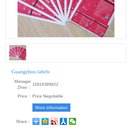
Guangzhou labels
Manager
15816389822
Zhao：
Price：
Price Negotiable
More Information
Share：